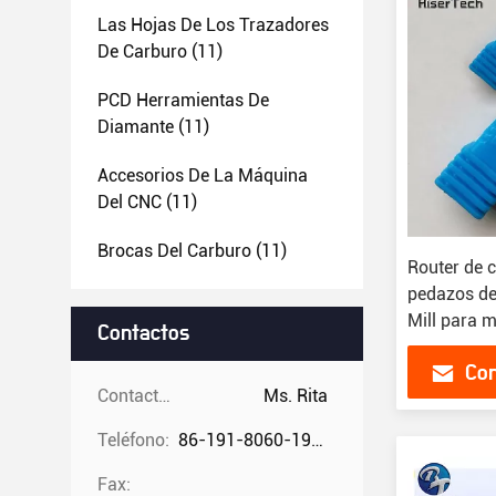
Las Hojas De Los Trazadores
De Carburo
(11)
PCD Herramientas De
Diamante
(11)
Accesorios De La Máquina
Del CNC
(11)
Brocas Del Carburo
(11)
Router de 
pedazos de
Mill para 
Contactos
Con
Contactos:
Ms. Rita
Teléfono:
86-191-8060-1981
Fax: