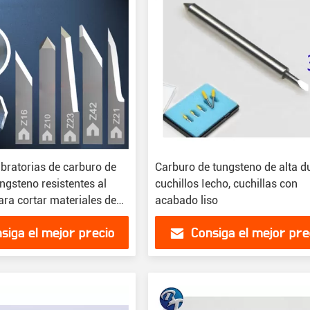
ibratorias de carburo de
Carburo de tungsteno de alta d
ngsteno resistentes al
cuchillos Iecho, cuchillas con
ara cortar materiales de
acabado liso
 20-120 mm
siga el mejor precio
Consiga el mejor pre