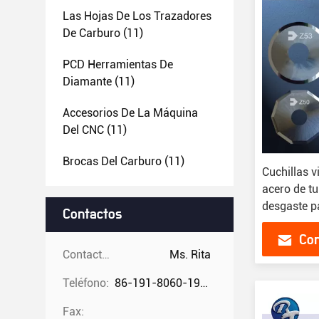
Las Hojas De Los Trazadores
De Carburo
(11)
PCD Herramientas De
Diamante
(11)
Accesorios De La Máquina
Del CNC
(11)
Brocas Del Carburo
(11)
Cuchillas v
acero de tu
desgaste p
Contactos
espuma de
Con
Contactos:
Ms. Rita
Teléfono:
86-191-8060-1981
Fax: