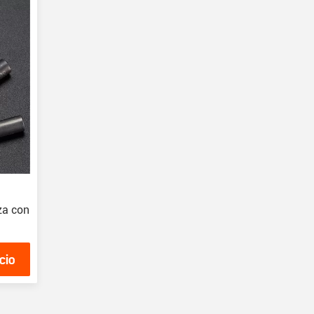
za con
cio