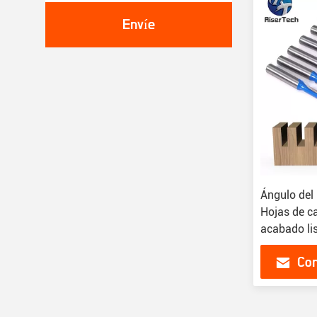
Envíe
Ángulo del 
Hojas de c
acabado li
Con