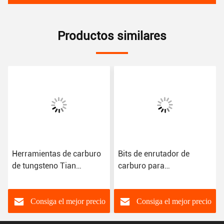
Productos similares
Herramientas de carburo
Bits de enrutador de
de tungsteno Tian
carburo para
revestidas Carburo sólido
enrutamiento de precisión
de madera Cortador de
Revestimiento azul Sin
fresado
revestimiento / revestido
Consiga el mejor precio
Consiga el mejor precio
Tian