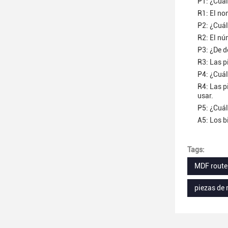
P1: ¿Cuál
R1: El no
P2: ¿Cuál
R2: El nú
P3: ¿De d
R3: Las p
P4: ¿Cuál
R4: Las p
usar.
P5: ¿Cuál
A5: Los b
Tags:
MDF router
piezas de 