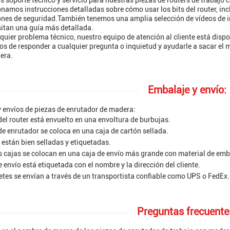
 soporte técnico y servicio para nuestras piezas de routers de trabajo
namos instrucciones detalladas sobre cómo usar los bits del router, i
nes de seguridad.También tenemos una amplia selección de vídeos de ins
itan una guía más detallada.
quier problema técnico, nuestro equipo de atención al cliente está disp
s de responder a cualquier pregunta o inquietud y ayudarle a sacar el 
era.
Embalaje y envío:
 envíos de piezas de enrutador de madera:
del router está envuelto en una envoltura de burbujas.
de enrutador se coloca en una caja de cartón sellada.
 están bien selladas y etiquetadas.
s cajas se colocan en una caja de envío más grande con material de emb
e envío está etiquetada con el nombre y la dirección del cliente.
tes se envían a través de un transportista confiable como UPS o FedEx.
Preguntas frecuente