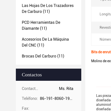
Las Hojas De Los Trazadores
De Carburo
(11)
Longitu
PCD Herramientas De
Revest
Diamante
(11)
Accesorios De La Máquina
Número
Del CNC
(11)
Bits de enru
Brocas Del Carburo
(11)
Molino de ex
Contactos
Contactos:
Ms. Rita
Las pieza
Teléfono:
86-191-8060-1981
diseñadas
aluminioC
Fax:
diseñadas