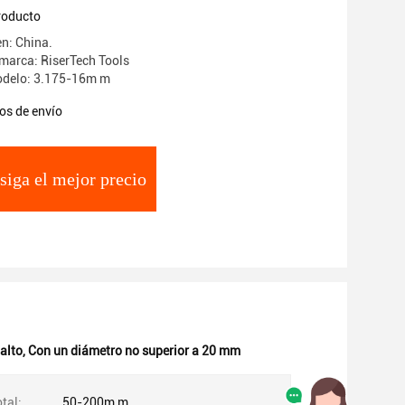
apada
producto
en: China.
marca: RiserTech Tools
delo: 3.175-16m m
os de envío
siga el mejor precio
alto
,
Con un diámetro no superior a 20 mm
tal:
50-200m m