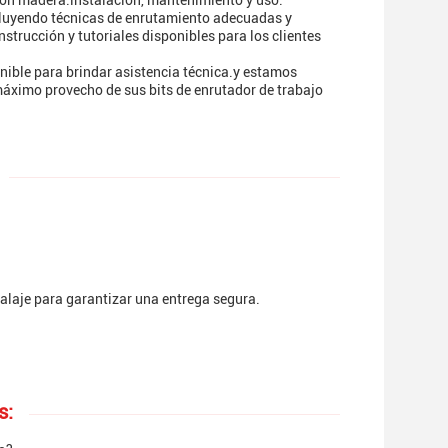
 con madera.instalación, mantenimiento y uso.
ncluyendo técnicas de enrutamiento adecuadas y
trucción y tutoriales disponibles para los clientes
onible para brindar asistencia técnica.y estamos
máximo provecho de sus bits de enrutador de trabajo
alaje para garantizar una entrega segura.
s: