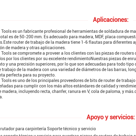
Aplicaciones:
 Tools es un fabricante profesional de herramientas de soldadura de m
total es de 50-200 mm. Es adecuado para madera, MDF, placa compuesta d
s.Este router de trabajo de la madera tiene 1-6 flautas para diferentes 
ón de madera y otras aplicaciones.
 Tools se compromete a proveer a los clientes con las piezas de routers 
os por los clientes por su excelente rendimientoNuestras piezas de enr
to y una precisión superiores, por lo que son adecuadas para todo tipo
e trabajo de la madera con una variedad de diámetros de las barras, long
ta perfecta para su proyecto.
 Tools es uno de los principales proveedores de bits de router de trab
eñadas para cumplir con los más altos estándares de calidad y rendimi
e madera, incluyendo recta, chanfer, ranura en V, cola de paloma, y más.
a.
Apoyo y servicios:
nrutador para carpintería Soporte técnico y servicio