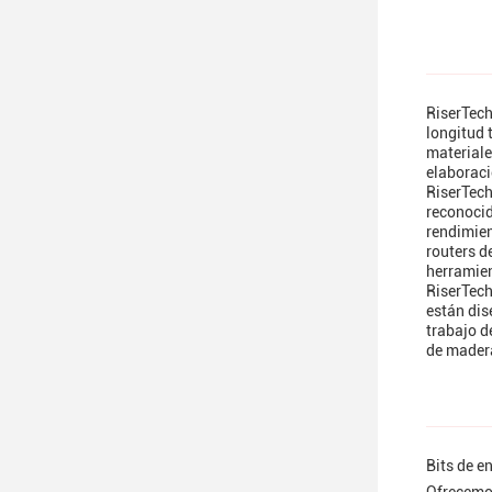
RiserTech
longitud 
materiale
elaboraci
RiserTech
reconocid
rendimien
routers d
herramien
RiserTech
están dis
trabajo d
de mader
Bits de e