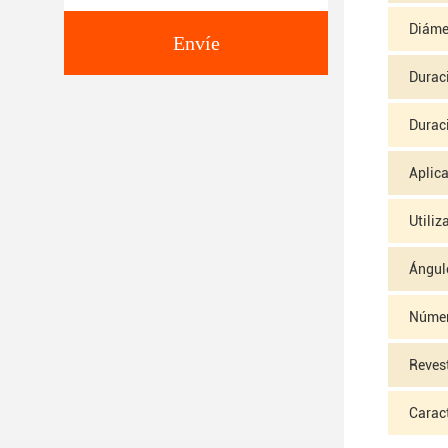
Diámet
Envíe
Duraci
Duraci
Aplic
Utiliz
Ángulo
Númer
Reves
Caract