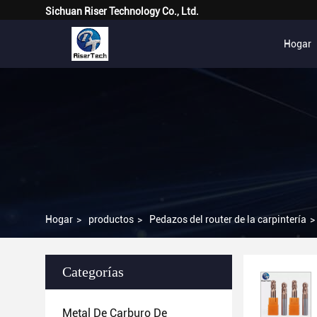
Sichuan Riser Technology Co., Ltd.
Hogar
Hogar
>
productos
>
Pedazos del router de la carpintería
>
Categorías
Metal De Carburo De