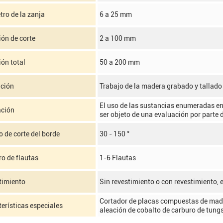
ro de la zanja
6 a 25 mm
ón de corte
2 a 100 mm
ón total
50 a 200 mm
ación
Trabajo de la madera grabado y tallado
El uso de las sustancias enumeradas en
ación
ser objeto de una evaluación por parte
 de corte del borde
30 - 150 °
o de flautas
1-6 Flautas
timiento
Sin revestimiento o con revestimiento, e
Cortador de placas compuestas de mader
erísticas especiales
aleación de cobalto de carburo de tung