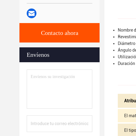
Nombre de
Contacto ahora
Revestimi
Diámetro
Ángulo de
Envíenos
Utilizaci
Duración
Atribu
El mat
El tip