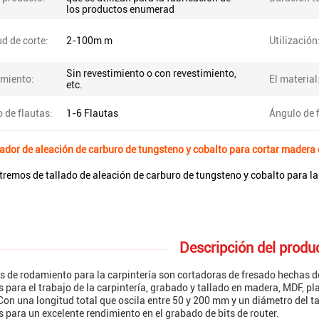
los productos enumerad
d de corte:
2-100m m
Utilización
Sin revestimiento o con revestimiento,
imiento:
El material
etc.
 de flautas:
1-6 Flautas
Ángulo de f
tador de aleación de carburo de tungsteno y cobalto para cortar mader
tremos de tallado de aleación de carburo de tungsteno y cobalto para l
Descripción del produ
s de rodamiento para la carpintería son cortadoras de fresado hechas d
 para el trabajo de la carpintería, grabado y tallado en madera, MDF, pl
on una longitud total que oscila entre 50 y 200 mm y un diámetro del t
 para un excelente rendimiento en el grabado de bits de router.