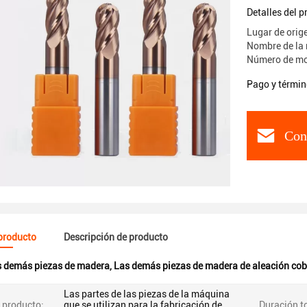
contrach
Detalles del 
Lugar de orig
Nombre de la 
Número de mo
Pago y términ
Con
 producto
Descripción de producto
 demás piezas de madera
,
Las demás piezas de madera de aleación cob
Las partes de las piezas de la máquina
 producto:
que se utilizan para la fabricación de
Duración to