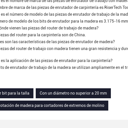
 es el nombre de marca de las piezas de enrutador de trabajo con made
mbre de marca de las piezas de enrutador de carpintería es RiserTech To
 es el número de modelo de las piezas de enrutador de trabajo de la ma
mero de modelo de los bits de enrutador para la madera es 3.175-16 mm
ónde vienen las piezas del router de trabajo de madera?
iezas del router para la carpintería son de China.
es son las características de las piezas de enrutador de madera?
iezas del router de trabajo con madera tienen una gran resistencia y durez
 es la aplicación de las piezas de enrutador para la carpintería?
its de enrutador de trabajo de la madera se utilizan ampliamente en el t
 bit para la talla
Con un diámetro no superior a 20 mm
rotación de madera para cortadores de extremos de molino