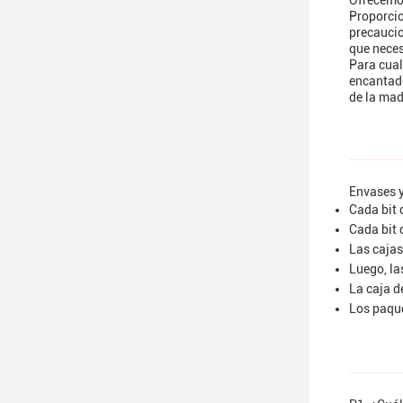
Ofrecemos
Proporcio
precaucio
que neces
Para cual
encantado
de la mad
Envases y
Cada bit 
Cada bit 
Las cajas
Luego, la
La caja d
Los paque