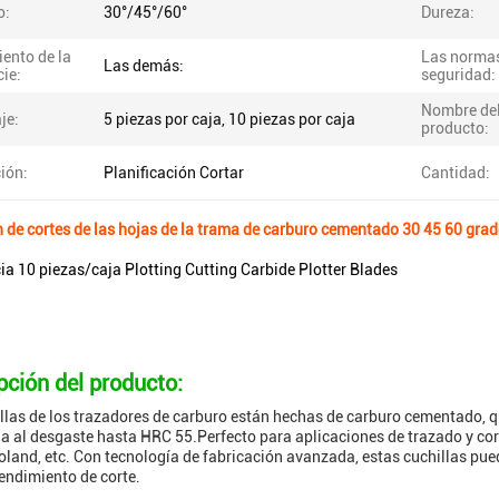
o:
30°/45°/60°
Dureza:
ento de la
Las norma
Las demás:
cie:
seguridad:
Nombre de
je:
5 piezas por caja, 10 piezas por caja
producto:
ión:
Planificación Cortar
Cantidad:
n de cortes de las hojas de la trama de carburo cementado 30 45 60 gra
cia 10 piezas/caja Plotting Cutting Carbide Plotter Blades
pción del producto:
llas de los trazadores de carburo están hechas de carburo cementado, 
ia al desgaste hasta HRC 55.Perfecto para aplicaciones de trazado y cor
roland, etc. Con tecnología de fabricación avanzada, estas cuchillas pued
rendimiento de corte.