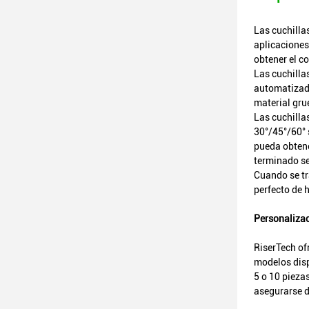
Las cuchilla
aplicaciones
obtener el c
Las cuchilla
automatizado
material gru
Las cuchilla
30°/45°/60° 
pueda obtene
terminado se
Cuando se tr
perfecto de h
Personalizac
RiserTech of
modelos disp
5 o 10 pieza
asegurarse d