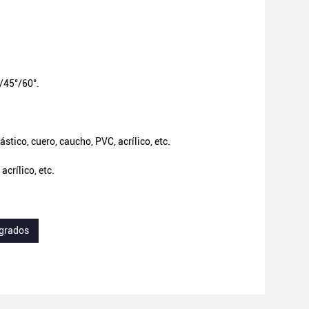
/45°/60°.
stico, cuero, caucho, PVC, acrílico, etc.
crílico, etc.
 grados