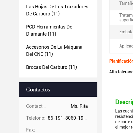
Tamañ
Las Hojas De Los Trazadores
De Carburo
(11)
Tratami
superfi
PCD Herramientas De
Embala
Diamante
(11)
Aplicac
Accesorios De La Máquina
Del CNC
(11)
Planificació
Brocas Del Carburo
(11)
Alta toleran
Contactos
Descri
Contactos:
Ms. Rita
Las cuchi
resistenc
Teléfono:
86-191-8060-1981
de corte 
el mejor 
Fax: