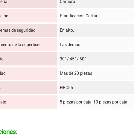
erial
Carburo
ación
Planificación Cortar
ormas de seguridad
En alto.
iento de la superficie
Las demás:
ño
30° / 45° / 60°
dad
Más de 20 piezas
a
HRC55
aje
5 piezas por caja, 10 piezas por caja
ciones: