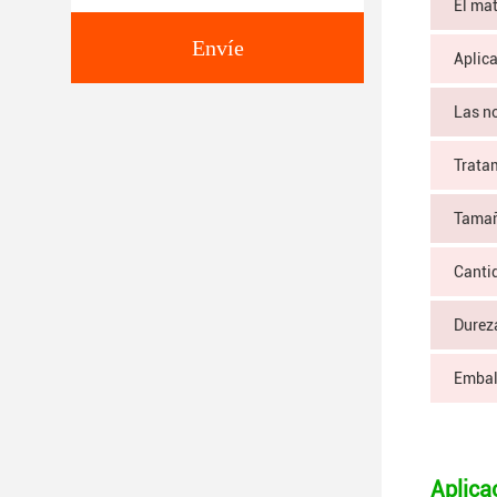
El mat
Envíe
Aplic
Las n
Tratam
Tama
Canti
Durez
Embal
Aplica