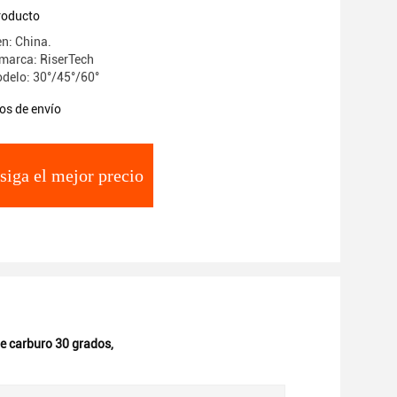
producto
en: China.
marca: RiserTech
delo: 30°/45°/60°
os de envío
siga el mejor precio
de carburo 30 grados
,