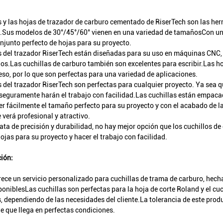
s y las hojas de trazador de carburo cementado de RiserTech son las he
.Sus modelos de 30°/45°/60° vienen en una variedad de tamañosCon un
onjunto perfecto de hojas para su proyecto.
s del trazador RiserTech están diseñadas para su uso en máquinas CNC, 
s.Las cuchillas de carburo también son excelentes para escribir.Las ho
eso, por lo que son perfectas para una variedad de aplicaciones.
s del trazador RiserTech son perfectas para cualquier proyecto. Ya sea q
seguramente harán el trabajo con facilidad.Las cuchillas están empac
r fácilmente el tamaño perfecto para su proyecto y con el acabado de la
 verá profesional y atractivo.
ata de precisión y durabilidad, no hay mejor opción que los cuchillos d
ojas para su proyecto y hacer el trabajo con facilidad.
ión:
rece un servicio personalizado para cuchillas de trama de carburo, hec
oniblesLas cuchillas son perfectas para la hoja de corte Roland y el cu
s, dependiendo de las necesidades del cliente.La tolerancia de este pr
e que llega en perfectas condiciones.