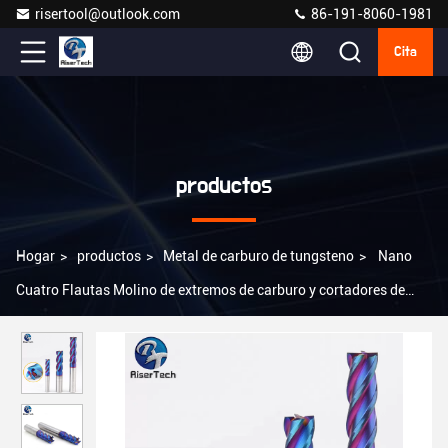
risertool@outlook.com
86-191-8060-1981
Cita
productos
Hogar
>
productos
>
Metal de carburo de tungsteno
>
Nano
Cuatro Flautas Molino de extremos de carburo y cortadores de
fresado HRC65 HRC58 HRC55 para el corte de acero metálico