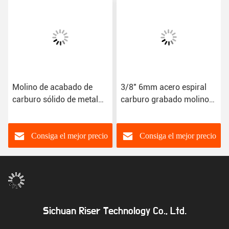
Molino de acabado de
3/8" 6mm acero espiral
carburo sólido de metal
carburo grabado molino
para el corte de acero
de trozos con
inoxidable
recubrimiento de TiN para
el metal HRC45
Consiga el mejor precio
Consiga el mejor precio
Sichuan Riser Technology Co., Ltd.