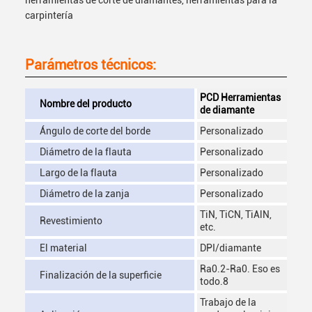
herramientas de corte de diamantes, herramientas para la
carpintería
Parámetros técnicos:
PCD Herramientas
Nombre del producto
de diamante
Ángulo de corte del borde
Personalizado
Diámetro de la flauta
Personalizado
Largo de la flauta
Personalizado
Diámetro de la zanja
Personalizado
TiN, TiCN, TiAlN,
Revestimiento
etc.
El material
DPI/diamante
Ra0.2-Ra0. Eso es
Finalización de la superficie
todo.8
Trabajo de la