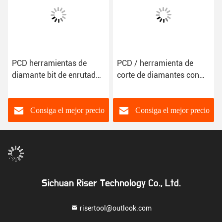
PCD herramientas de
PCD / herramienta de
diamante bit de enrutador
corte de diamantes con
CNC
acabado de superficie
Ra0.2-Ra0.8
Consiga el mejor precio
Consiga el mejor precio
Sichuan Riser Technology Co., Ltd.
risertool@outlook.com