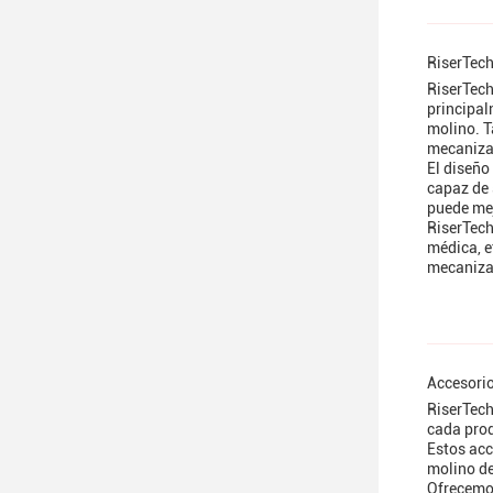
RiserTec
RiserTech
principal
molino. T
mecaniza
El diseño
capaz de 
puede mej
RiserTech
médica, e
mecanizad
Accesori
RiserTech
cada prod
Estos acc
molino de
Ofrecemos