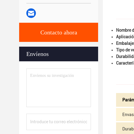
Nombre d
Contacto ahora
Aplicació
Embalaje
Tipo de v
Envíenos
Durabilid
Caracterí
Parám
Envas
Durab