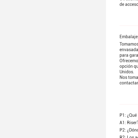
de acces
Embalaje
Tomamos 
envasadas
para gara
Ofrecemos
opción qu
Unidos.
Nos tomam
contacta
P1: ¿Qué
A1: Rise
P2: ¿Dón
R2: Los a