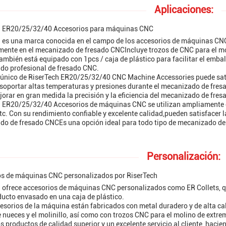
Aplicaciones:
h ER20/25/32/40 Accesorios para máquinas CNC
 es una marca conocida en el campo de los accesorios de máquinas CNC
mente en el mecanizado de fresado CNCIncluye trozos de CNC para el mo
ambién está equipado con 1pcs / caja de plástico para facilitar el emba
do profesional de fresado CNC.
 único de RiserTech ER20/25/32/40 CNC Machine Accessories puede satis
soportar altas temperaturas y presiones durante el mecanizado de fres
orar en gran medida la precisión y la eficiencia del mecanizado de fres
 ER20/25/32/40 Accesorios de máquinas CNC se utilizan ampliamente e
tc. Con su rendimiento confiable y excelente calidad,pueden satisfacer l
o de fresado CNCEs una opción ideal para todo tipo de mecanizado de
Personalización:
os de máquinas CNC personalizados por RiserTech
 ofrece accesorios de máquinas CNC personalizados como ER Collets, qu
ucto envasado en una caja de plástico.
esorios de la máquina están fabricados con metal duradero y de alta cal
 nueces y el molinillo, así como con trozos CNC para el molino de extre
 productos de calidad superior y un excelente servicio al cliente, hacie