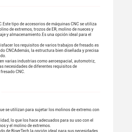
.Este tipo de accesorios de máquinas CNC se utiliza
lino de extremos, trozos de ER, molino de nueces y
laje y almacenamiento.Es una opción ideal para el
facer los requisitos de varios trabajos de fresado.es
ado CNCAdemás, la estructura bien diseñada y precisa
ado.
n varias industrias como aeroespacial, automotriz,
as necesidades de diferentes requisitos de
 fresado CNC.
e se utilizan para sujetar los molinos de extremo.con
idad, lo que los hace adecuados para su uso con el
mos y el molino de extremos.
ndo de RiserTech la opción ideal para sus necesidades