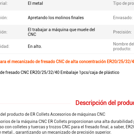
rial:
El metal
Tipo de pr
ción:
Apretando los molinos finales
Envasado:
El trabajar a máquina que muele del
ión:
Precisión:
CNC
Nombre de
idad:
En alto.
producto:
para el mecanizado de fresado CNC de alta concentración ER20/25/32/
de fresado CNC ER20/25/32/40 Embalaje 1pcs/caja de plástico
Descripción del produ
del producto de ER Collets Accesorios de máquinas CNC
orios de la máquina CNC ER Collets proporcionan una alta durabilidad
so con colletes y tuercas y trozos CNC para el fresado final, a saber, 
 metal., garantizando un mecanizado de precisión superior.