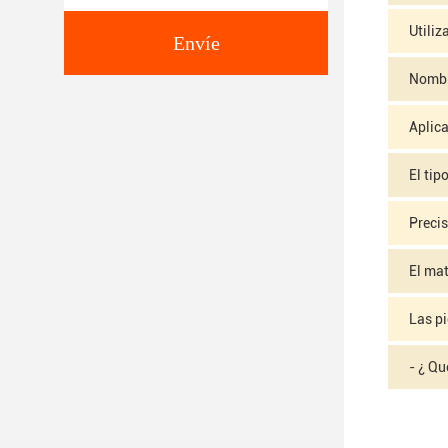
Utiliz
Envíe
Nombr
Aplic
El tip
Preci
El mat
Las p
- ¿ Qu