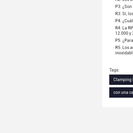
P3: ¿Son 
R3: Sí, l
P4: ¿Cuá
R4: La RP
12.000 y
P5: ¿Para
R5: Los a
inoxidabl
Tags:
Clamping 
con una c