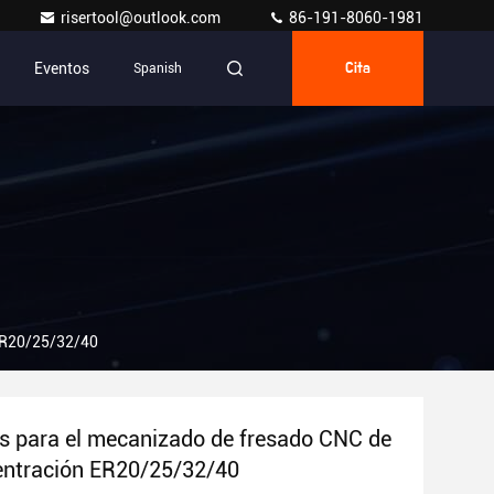
risertool@outlook.com
86-191-8060-1981
Eventos
Spanish
Cita
 ER20/25/32/40
s para el mecanizado de fresado CNC de
entración ER20/25/32/40