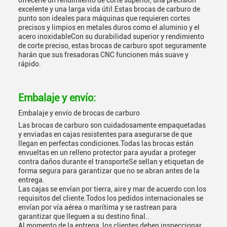
ofrecerle un rendimiento de corte superior, una precisión
excelente y una larga vida útil.Estas brocas de carburo de
punto son ideales para máquinas que requieren cortes
precisos y limpios en metales duros como el aluminio y el
acero inoxidableCon su durabilidad superior y rendimiento
de corte preciso, estas brocas de carburo spot seguramente
harán que sus fresadoras CNC funcionen más suave y
rápido.
Embalaje y envío:
Embalaje y envío de brocas de carburo
Las brocas de carburo son cuidadosamente empaquetadas
y enviadas en cajas resistentes para asegurarse de que
llegan en perfectas condiciones.Todas las brocas están
envueltas en un relleno protector para ayudar a proteger
contra daños durante el transporteSe sellan y etiquetan de
forma segura para garantizar que no se abran antes de la
entrega.
Las cajas se envían por tierra, aire y mar de acuerdo con los
requisitos del cliente.Todos los pedidos internacionales se
envían por vía aérea o marítima y se rastrean para
garantizar que lleguen a su destino final..
Al momento de la entrega, los clientes deben inspeccionar