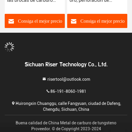
las brocas de carburo
oro, perforación de
para el metal 30-45
carburo de tungsteno de 6
grados
mm a 20 mm
Consiga el mejor precio
Consiga el mejor precio
Sichuan Riser Technology Co., Ltd.
risertool@outlook.com
86-191-8060-1981
Huirongxin Chuanggu, calle Fangyuan, ciudad de Dafeng,
Chengdu, Sichuan, China
Buena calidad de China Metal de carburo de tungsteno
Proveedor. © de Copyright 2023-2024