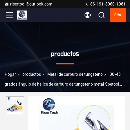
risertool@outlook.com
86-191-8060-1981
Cita
productos
Hogar
>
productos
>
Metal de carburo de tungsteno
>
30-45
grados ángulo de hélice de carburo de tungsteno metal Spetool
carburo extremo de molino AlTiN revestimiento