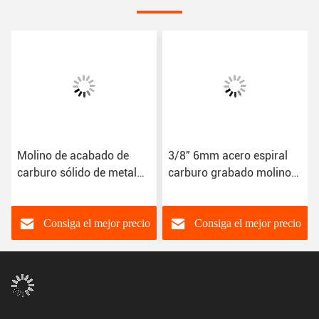
Molino de acabado de
3/8" 6mm acero espiral
carburo sólido de metal
carburo grabado molino
para el corte de acero
de trozos con
inoxidable
recubrimiento de TiN para
el metal HRC45
Consiga el mejor precio
Consiga el mejor precio